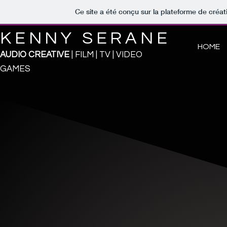
Ce site a été conçu sur la plateforme de créat
KENNY SE
R
ANE
HOME
AUDIO CREATIVE
| FILM | TV | V
IDEO
GAMES